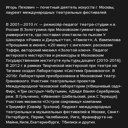
Игорь Пехович — почетный деятель искусств г. Москвы,
лауреат международных театральных фестивалей.
В 2001—2010 гг. — режиссёр-педагог театра-студии н.а.
России В.Золотухина при Московском гуманитарном
университете, где поставил спектакли по пьесам У.
Шекспира «Ромео и Джульетта», «Гамлет»; А. Вампилова
«Прощание в июне», «20 минут с ангелом»; рассказам
Тэффи, авторский мюзикл «Золотой ключ». Педагог
актерского мастерства и режиссуры в Московском
Государственном институте культуры,доцент (2010-2016).
В 2012 г. в рамках Творческой мастерской при театре на
Таганке создал Лабораторию «Система Грановского». В
2016г. Лаборатория преобразована в Московский театр
Грановского. Участник театральных проектов
Международной Чеховской лаборатории («Вишневый сад»-
Фирс, «Три сестры»-Чебутыкин, «Дядя Ваня»-Серебряков,
реж. В.Гульченко, «Иванов»-Шабельский, реж.С.Терещук).
Участник мюзикла «Остров сокровищ» компании
«Триумф» (Сквайр Трэлони). Лауреат международных
театральных и музыкальных фестивалей в Москве, Санкт-
Петербурге, Перми, Челябинске, Риге, Франкфурте-на-
Майне,Киле,Екатеринбурге, Тбилиси и других.