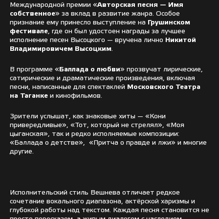
Международной премии «
Авторская песня — Имя
собственное
» за вклад в развитие жанра. Особое
признание ему принесло выступление на
Грушинском
фестивале
, где он был удостоен награды за лучшее
исполнение песен Высоцкого — вручена лично
Никитой
Владимировичем Высоцким
.
В программе «
Баллада о любви
» прозвучат лирические,
сатирические и драматические произведения, включая
песни, написанные для спектаклей
Московского
Театра
на Таганке
и кинофильмов.
Зрители услышат, как знаковые хиты — «Кони
привередливые», «Тот, который не стрелял», «Моя
цыганская», так и редко исполняемые композиции:
«Баллада о детстве», «Притча о правде и лжи» и многие
другие.
Исполнительский стиль Вешнева отличает редкое
сочетание вокального диапазона, актёрской харизмы и
глубокой работы над текстом. Каждая песня становится не