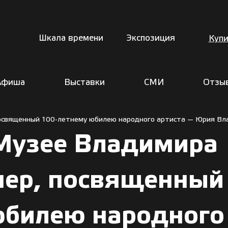
Шкала времени
Экспозиция
Купи
Афиша
Выставки
СМИ
Отзы
посвященный 100-летнему юбилею народного артиста — Юрия Вла
 Музее Владимира
чер, посвященный
юбилею народного