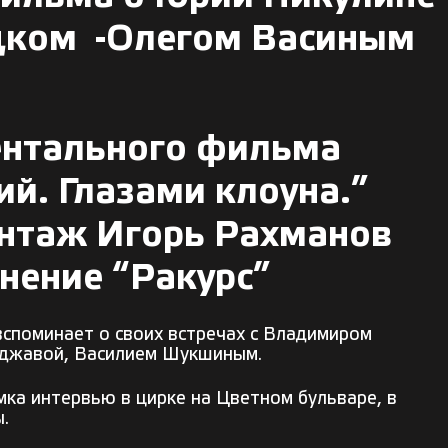
цком -Олегом Васиным
ентального фильма
й. Глазами клоуна.”
онтаж Игорь Рахманов
нение “Ракурс”
споминает о своих встречах с Владимиром
уджавой, Василием Шукшиным.
ка интервью в цирке на Цветном бульваре, в
.