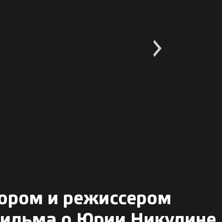
тором и режиссером
ильма о Юрии Никулине