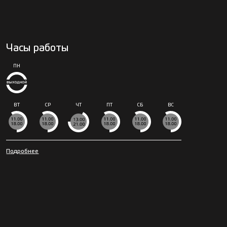
Часы работы
ПН
ВТ
СР
ЧТ
ПТ
СБ
ВС
Подробнее