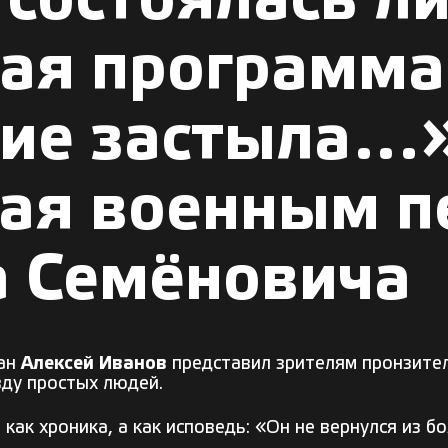
состоялась ли
ая программа
ние застыла…
ая военным п
 Семёновича
тан
Алексей Иванов
представил зрителям пронзите
вду простых людей.
ак хроника, а как исповедь: «Он не вернулся из бо