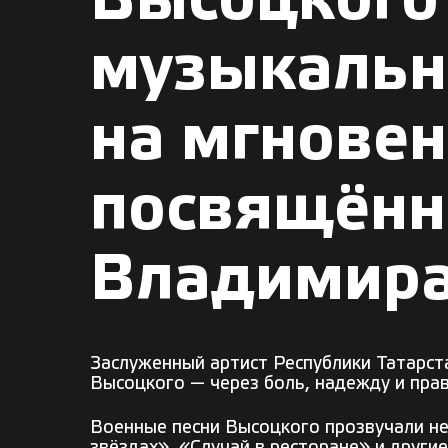
Высоцкого 
музыкальн
на мгнове
посвящённ
Владимира
Заслуженный артист Республики Татарс
Высоцкого — через боль, надежду и пра
Военные песни Высоцкого прозвучали не к