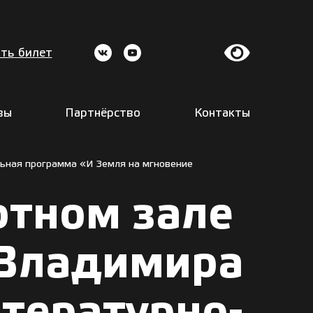
ть билет
вы
Партнёрство
Контакты
льная программа «И Земля на мгновение
ртном зале
 Владимира