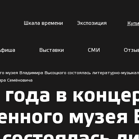
Шкала времени
Экспозиция
Купи
Афиша
Выставки
СМИ
Отзы
ого музея Владимира Высоцкого состоялась литературно-музыка
ира Семёновича
 года в конце
венного музея