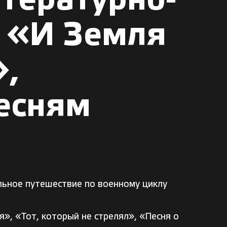
тературно-
 «И Земля
»,
есням
льное путешествие по военному циклу
я», «Тот, который не стрелял», «Песня о