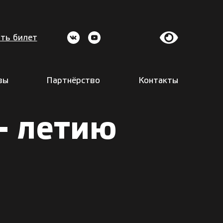
ть билет
вы
Партнёрство
Контакты
– летию