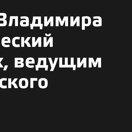
 Владимира
еский
х, ведущим
ского