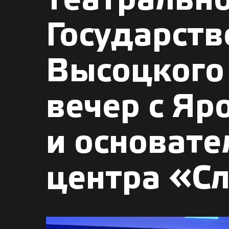
театрально
Государст
Высоцкого
вечер с Я
и основат
центра «С