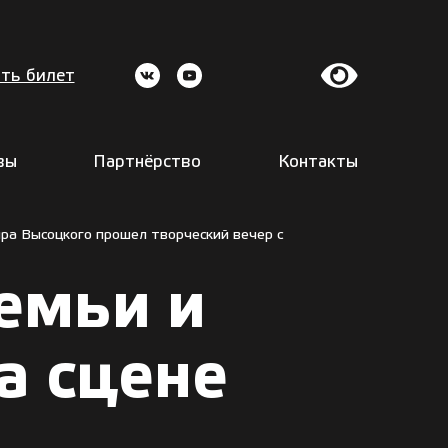
ть билет
вы
Партнёрство
Контакты
ира Высоцкого прошел творческий вечер с
семьи и
а сцене