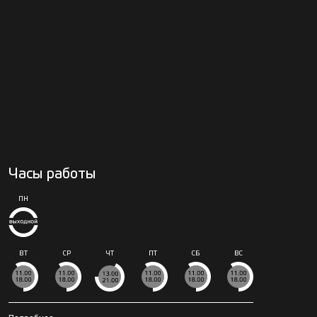
Часы работы
ПН
ВТ
СР
ЧТ
ПТ
СБ
ВС