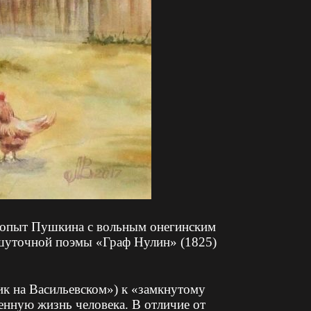
 опыт Пушкина с вольным онегинским
 шуточной поэмы «Граф Нулин» (1825)
ик на Васильевском») к «замкнутому
нную жизнь человека. В отличие от