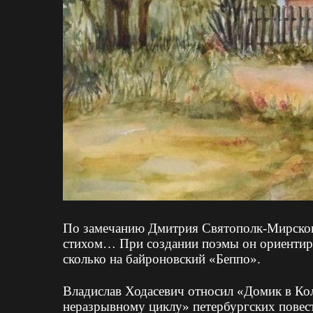
По замечанию Дмитрия Святополк-Мирског
стихом… При создании поэмы он ориентиро
сколько на байроновский «Беппо».
Владислав Ходасевич относил «Домик в Ко
неразрывному циклу» петербургских повес