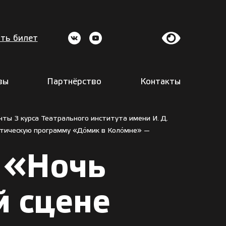
ть билет
вы
Партнёрство
Контакты
нты 3 курса Театрального института имени И. Д.
тическую программу «До́мик в Коло́мне» —
и «Ночь
й сцене