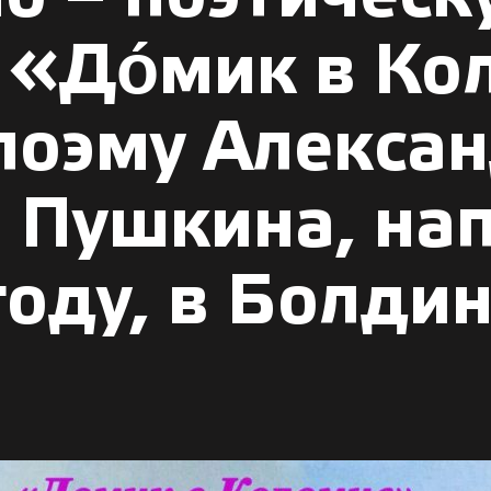
«До́мик в Ко
поэму Алекса
а Пушкина, на
году, в Болди