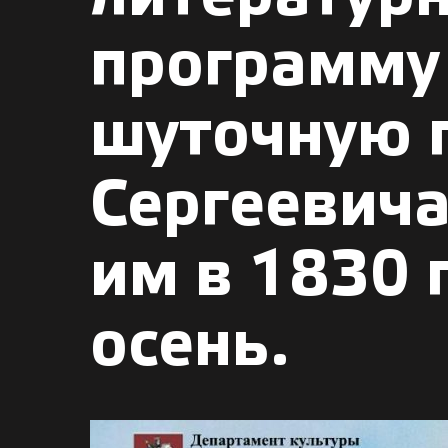
программу 
шуточную 
Сергеевич
им в 1830 
осень.