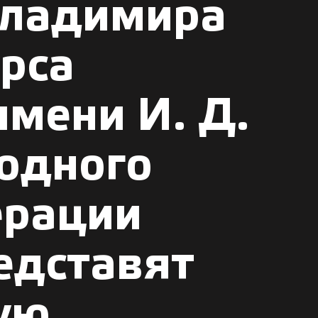
Владимира
рса
имени И. Д.
родного
ерации
едставят
кую