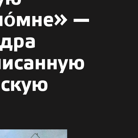
ло́мне» —
ндра
писанную
нскую