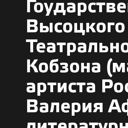
Гоударств
Высоцкого 
Театрально
Кобзона (м
артиста Р
Валерия А
литературн