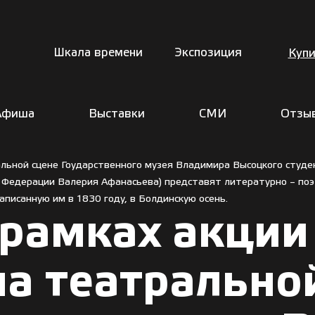
Шкала времени
Экспозиция
Купи
Афиша
Выставки
СМИ
Отзы
альной сцене Гоударственного музея Владимира Высоцкого студе
й Федерации Валерия Афанасьева) представят литературно – поэ
писанную им в 1830 году, в Болдинскую осень.
 рамках акци
на театрально