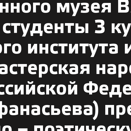
енного музея 
студенты 3 ку
го института 
астерская на
оссийской Фед
фанасьева) пр
о – поэтичес