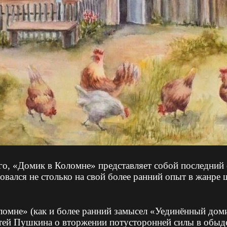
о, «Домик в Коломне» представляет собой последний
вался не столько на свой более ранний опыт в жанре
ломне» (как и более ранний замысел «Уединённый дом
тей Пушкина о вторжении потусторонней силы в обыде