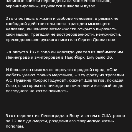
записные книжки переведены на множество языков,
экранизированы, изучаются в школе и вузах.
Это спектакль о жизни и свободе человека, в рамках не
свободной действительности, трагедия мыслящего
человека, лишенного возможности открыто выражать
свои мысли, трагедия не востребованности, ненужности,
преследовавшая русского писателя Сергея Довлатова.
24 августа 1978 года он навсегда улетел из любимого им
Ленинграда и эмигрировал в Нью-Йорк. Ему было 36.
И больше он никогда не вернулся в родной город. «Они
любить умеют только мертвых», – эту фразу из трагедии
А.С. Пушкина «Борис Годунов», скажет Довлатов, покидая
Союз, в котором его никогда не печатали и который он до
последнего не хотел покидать.
Этот перелет из Ленинграда в Вену, а затем в США, ровно
за 12 лет до смерти, разделил его творческую жизнь
пополам.